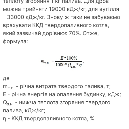
теплоту згоряння 1 кг палива. Для дров
можна прийняти 19000 кДж/кг, для вугілля
- 33000 кДж/кг. Знову ж таки не забуваємо
врахувати ККД твердопаливного котла,
який зазвичай дорівнює 70%. Отже,
формула:
де
m
- річна витрата твердого палива, т;
т.п.
E - річна енергія на опалення будинку, кДж;
Q
- нижча теплота згоряння твердого
з.н.
палива, кДж/кг;
η - ККД твердопаливного котла, %.