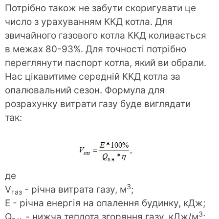
Потрібно також не забути скоригувати це
число з урахуванням ККД котла. Для
звичайного газового котла ККД коливається
в межах 80-93%. Для точності потрібно
переглянути паспорт котла, який ви обрали.
Нас цікавитиме середній ККД котла за
опалювальний сезон. Формула для
розрахунку витрати газу буде виглядати
так:
де
3
V
- річна витрата газу, м
;
газ
E - річна енергія на опалення будинку, кДж;
3
Q
- нижча теплота згоряння газу, кДж/м
;