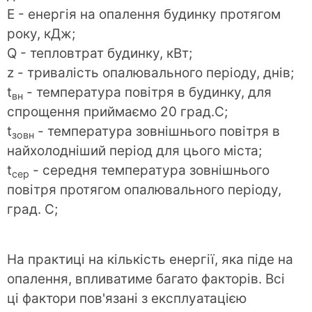
E - енергія на опалення будинку протягом
року, кДж;
Q - тепловтрат будинку, кВт;
z - тривалість опалювального періоду, днів;
t
- температура повітря в будинку, для
вн
спрощення приймаємо 20 град.С;
t
- температура зовнішнього повітря в
зовн
найхолодніший період для цього міста;
t
- середня температура зовнішнього
сер
повітря протягом опалювального періоду,
град. С;
На практиці на кількість енергії, яка піде на
опалення, впливатиме багато факторів. Всі
ці фактори пов'язані з експлуатацією