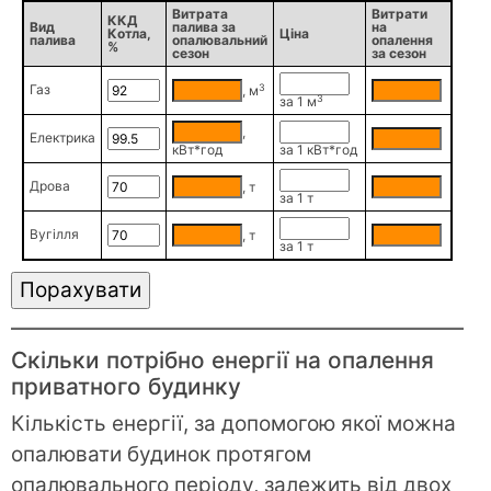
Витрата
Витрати
ККД
Вид
палива за
на
Котла,
Ціна
палива
опалювальний
опалення
%
сезон
за сезон
3
Газ
, м
3
за 1 м
,
Електрика
кВт*год
за 1 кВт*год
Дрова
, т
за 1 т
Вугілля
, т
за 1 т
Скільки потрібно енергії на опалення
приватного будинку
Кількість енергії, за допомогою якої можна
опалювати будинок протягом
опалювального періоду, залежить від двох