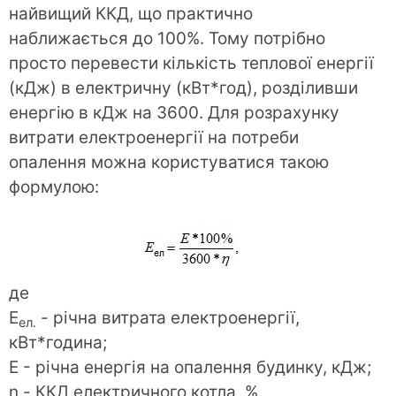
найвищий ККД, що практично
наближається до 100%. Тому потрібно
просто перевести кількість теплової енергії
(кДж) в електричну (кВт*год), розділивши
енергію в кДж на 3600. Для розрахунку
витрати електроенергії на потреби
опалення можна користуватися такою
формулою:
де
E
- річна витрата електроенергії,
ел.
кВт*година;
E - річна енергія на опалення будинку, кДж;
η - ККД електричного котла, %.