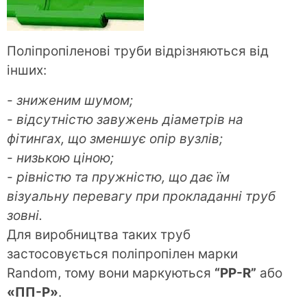
Поліпропіленові труби відрізняються від
інших:
-
зниженим шумом;
-
відсутністю завужень діаметрів на
фітингах, що зменшує опір вузлів;
-
низькою ціною;
-
рівністю та пружністю, що дає їм
візуальну перевагу при прокладанні труб
зовні.
Для виробництва таких труб
застосовується поліпропілен марки
Random, тому вони маркуються
“PP-R”
або
«ПП-Р»
.