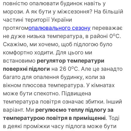
повністю опалювати будинок навіть у
морози. А як бути у міжсезоння? На більшій
частині території України
протягом
опалювального сезону
переважає
o
не дуже низька температура, в районі 0
C.
Скажімо, ми хочемо, щоб підлогою було
комфортно ходити. Для цього ми
встановимо
регулятор температури
o
поверхні підлоги
на 26 0
C. Але це занадто
багато для опалення будинку, коли за
вікном плюсова температура. У кімнатах
може бути спекотно. Підвищена
температура повітря означає збитки. Інший
варіант. Ми
регулюємо теплу підлогу за
температурою повітря в приміщенні
. Тоді
в деякі проміжки часу підлога може бути