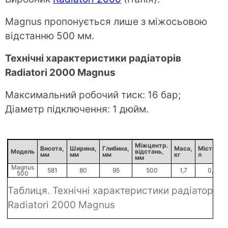
Magnus пропонується лише з міжосьовою
відстанню 500 мм.
Технічні характеристики радіаторів
Radiatori 2000 Magnus
Максимальний робочий тиск: 16 бар;
Діаметр підключення: 1 дюйм.
Міжцентр.
Висота,
Ширина,
Глибина,
Маса,
Місткість
Модель
відстань,
мм
мм
мм
кг
л
мм
Magnus
581
80
95
500
1,7
0,38
500
Таблиця. Технічні характеристики радіаторів
Radiatori 2000 Magnus