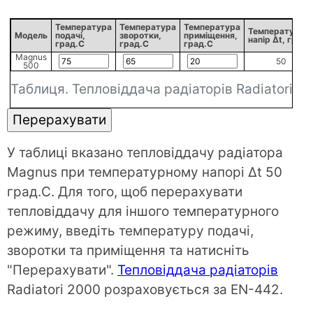
Температура
Температура
Температура
Температурни
Модель
подачі,
зворотки,
приміщення,
напір Δt, град
град.С
град.С
град.С
Magnus
50
500
Таблиця. Тепловіддача радіаторів Radiatori 
У таблиці вказано тепловіддачу радіатора
Magnus при температурному напорі Δt 50
град.С. Для того, щоб перерахувати
тепловіддачу для іншого температурного
режиму, введіть температуру подачі,
зворотки та приміщення та натисніть
"Перерахувати".
Тепловіддача радіаторів
Radiatori 2000 розраховується за EN-442.